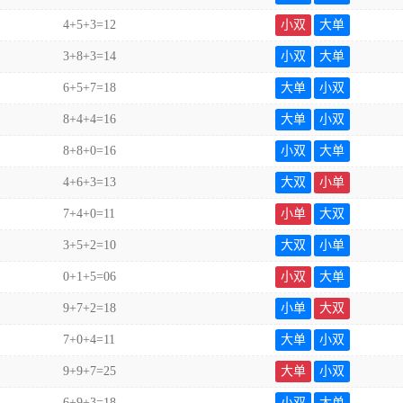
4+5+3=12
小双
大单
3+8+3=14
小双
大单
6+5+7=18
大单
小双
8+4+4=16
大单
小双
8+8+0=16
小双
大单
4+6+3=13
大双
小单
7+4+0=11
小单
大双
3+5+2=10
大双
小单
0+1+5=06
小双
大单
9+7+2=18
小单
大双
7+0+4=11
大单
小双
9+9+7=25
大单
小双
6+9+3=18
小双
大单