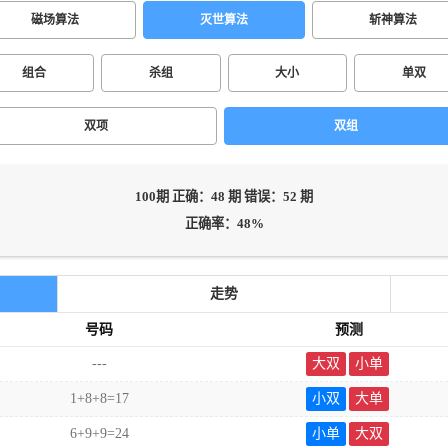
磁场算法
灭世算法
斩神算法
组合
杀组
大小
单双
双项
双组
100期 正确：48 期 错误：52 期
正确率：48%
走势
号码
预测
---
大双
小单
1+8+8=17
小双
大单
6+9+9=24
小单
大双