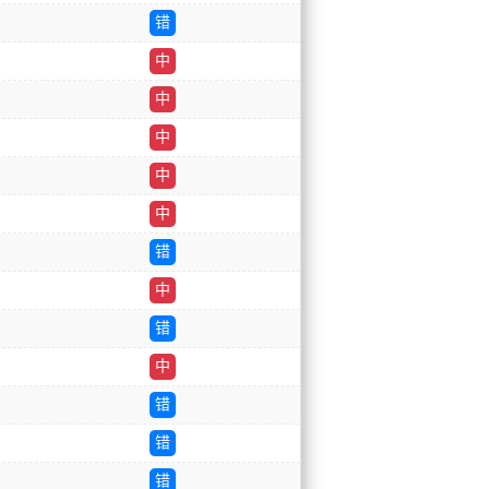
错
中
中
中
中
中
错
中
错
中
错
错
错