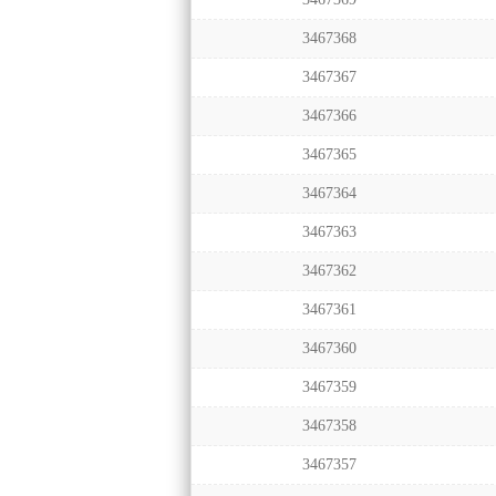
3467368
3467367
3467366
3467365
3467364
3467363
3467362
3467361
3467360
3467359
3467358
3467357