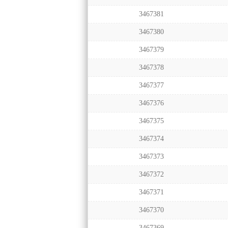
3467381
3467380
3467379
3467378
3467377
3467376
3467375
3467374
3467373
3467372
3467371
3467370
3467369