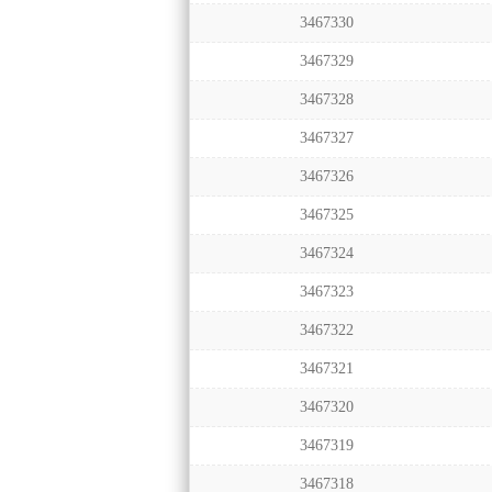
3467330
3467329
3467328
3467327
3467326
3467325
3467324
3467323
3467322
3467321
3467320
3467319
3467318