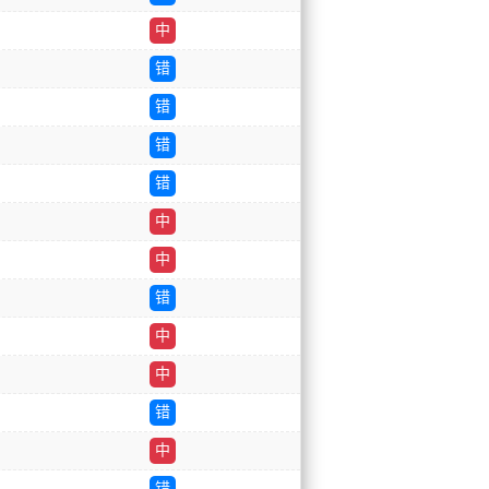
中
错
错
错
错
中
中
错
中
中
错
中
错