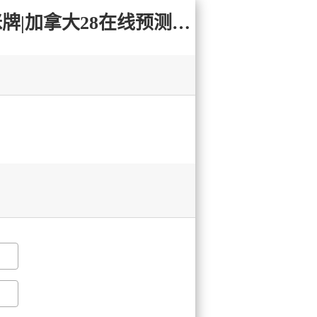
永久域名：28Yc.Com 加拿大28-预测网|加拿大pc在线|PC结果咪牌|加拿大28在线预测网_极致火热优质的免费预测网站！