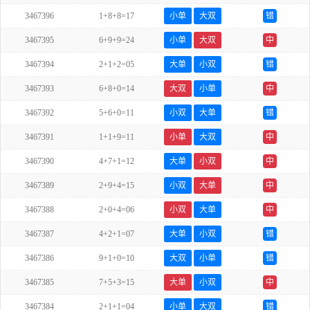
3467396
1+8+8=17
小单
大双
错
3467395
6+9+9=24
小单
大双
中
3467394
2+1+2=05
大单
小双
错
3467393
6+8+0=14
大双
小单
中
3467392
5+6+0=11
小双
大单
错
3467391
1+1+9=11
小单
大双
中
3467390
4+7+1=12
大单
小双
中
3467389
2+9+4=15
小双
大单
中
3467388
2+0+4=06
小双
大单
中
3467387
4+2+1=07
大单
小双
错
3467386
9+1+0=10
大双
小单
错
3467385
7+5+3=15
大单
小双
中
3467384
2+1+1=04
小单
大双
错