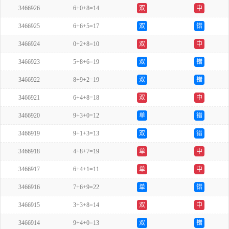
3466926
6+0+8=14
双
中
3466925
6+6+5=17
双
错
3466924
0+2+8=10
双
中
3466923
5+8+6=19
双
错
3466922
8+9+2=19
双
错
3466921
6+4+8=18
双
中
3466920
9+3+0=12
单
错
3466919
9+1+3=13
双
错
3466918
4+8+7=19
单
中
3466917
6+4+1=11
单
中
3466916
7+6+9=22
单
错
3466915
3+3+8=14
双
中
3466914
9+4+0=13
双
错