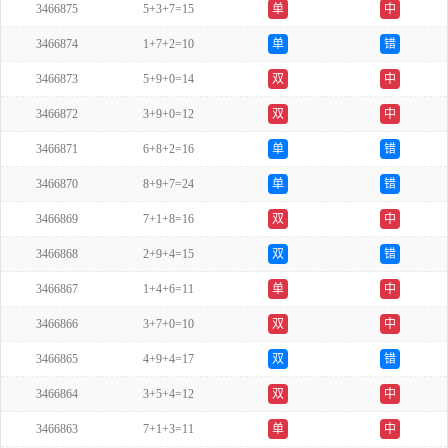
3466875
5+3+7=15
单
中
3466874
1+7+2=10
单
错
3466873
5+9+0=14
双
中
3466872
3+9+0=12
双
中
3466871
6+8+2=16
单
错
3466870
8+9+7=24
单
错
3466869
7+1+8=16
双
中
3466868
2+9+4=15
双
错
3466867
1+4+6=11
单
中
3466866
3+7+0=10
双
中
3466865
4+9+4=17
双
错
3466864
3+5+4=12
双
中
3466863
7+1+3=11
单
中