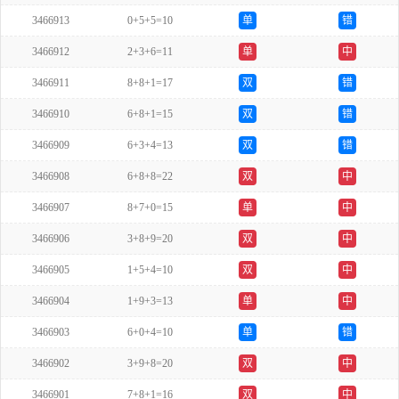
3466913
0+5+5=10
单
错
3466912
2+3+6=11
单
中
3466911
8+8+1=17
双
错
3466910
6+8+1=15
双
错
3466909
6+3+4=13
双
错
3466908
6+8+8=22
双
中
3466907
8+7+0=15
单
中
3466906
3+8+9=20
双
中
3466905
1+5+4=10
双
中
3466904
1+9+3=13
单
中
3466903
6+0+4=10
单
错
3466902
3+9+8=20
双
中
3466901
7+8+1=16
双
中