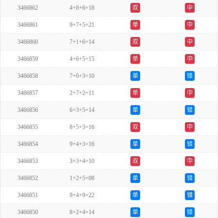
3466862
4+8+6=18
双
中
3466861
9+7+5=21
单
中
3466860
7+1+6=14
双
中
3466859
4+6+5=15
单
中
3466858
7+0+3=10
单
错
3466857
2+7+2=11
单
中
3466856
6+3+5=14
单
错
3466855
8+5+3=16
双
中
3466854
9+4+3=16
单
错
3466853
3+3+4=10
双
中
3466852
1+2+5=08
单
错
3466851
9+4+9=22
单
错
3466850
8+2+4=14
单
错