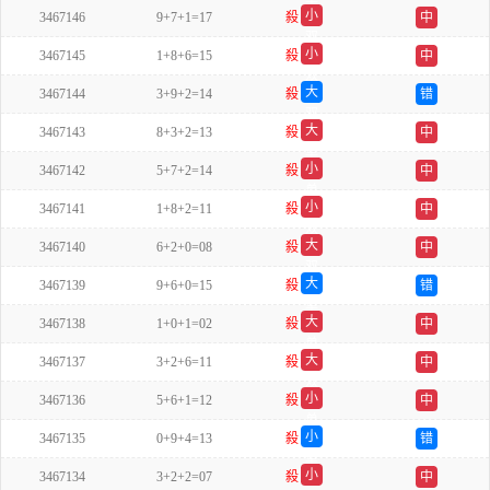
小
3467146
9+7+1=17
殺
中
双
小
3467145
1+8+6=15
殺
中
双
大
3467144
3+9+2=14
殺
错
双
大
3467143
8+3+2=13
殺
中
单
小
3467142
5+7+2=14
殺
中
单
小
3467141
1+8+2=11
殺
中
双
大
3467140
6+2+0=08
殺
中
双
大
3467139
9+6+0=15
殺
错
单
大
3467138
1+0+1=02
殺
中
单
大
3467137
3+2+6=11
殺
中
双
小
3467136
5+6+1=12
殺
中
单
小
3467135
0+9+4=13
殺
错
单
小
3467134
3+2+2=07
殺
中