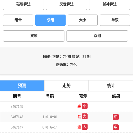
磁场算法
灭世算法
斩神算法
组合
杀组
大小
单双
双项
双组
100期 正确：79 期 错误：21 期
正确率：79%
预测
走势
统计
期号
号码
预测
结果
小
3467149
---
殺
---
双
大
3467148
1+0+0=01
殺
中
单
大
3467147
8+0+6=14
殺
中
单