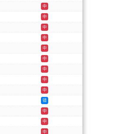
中
中
中
中
中
中
中
中
中
错
中
中
中