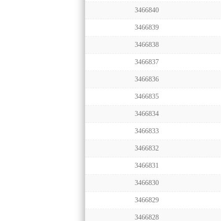
3466840
3466839
3466838
3466837
3466836
3466835
3466834
3466833
3466832
3466831
3466830
3466829
3466828