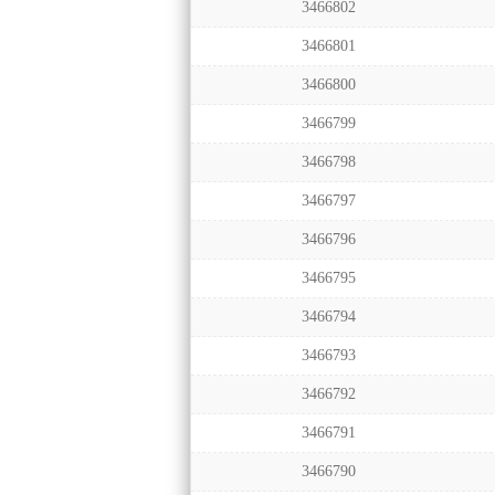
3466802
3466801
3466800
3466799
3466798
3466797
3466796
3466795
3466794
3466793
3466792
3466791
3466790