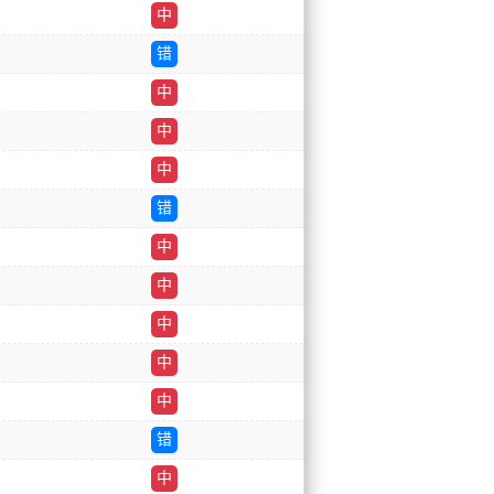
中
错
中
中
中
错
中
中
中
中
中
错
中