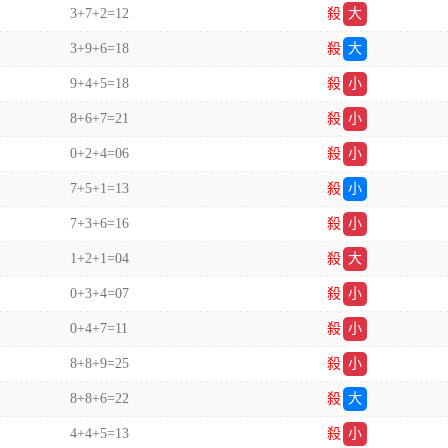
双
3+7+2=12
殺
大
单
3+9+6=18
殺
大
双
9+4+5=18
殺
小
双
8+6+7=21
殺
小
双
0+2+4=06
殺
小
单
7+5+1=13
殺
小
单
7+3+6=16
殺
小
双
1+2+1=04
殺
大
单
0+3+4=07
殺
小
双
0+4+7=11
殺
小
双
8+8+9=25
殺
小
单
8+8+6=22
殺
大
双
4+4+5=13
殺
小