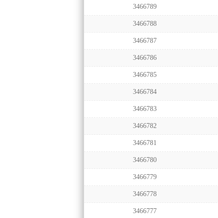
3466789
3466788
3466787
3466786
3466785
3466784
3466783
3466782
3466781
3466780
3466779
3466778
3466777