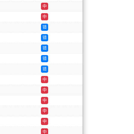
中
中
错
错
错
错
错
中
中
中
中
中
中