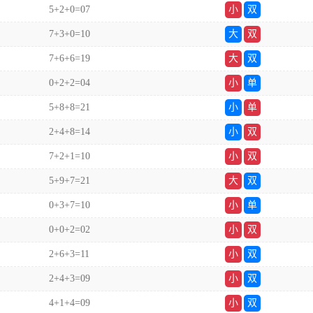
5+2+0=07
小
双
7+3+0=10
大
双
7+6+6=19
大
双
0+2+2=04
小
单
5+8+8=21
小
单
2+4+8=14
小
双
7+2+1=10
小
双
5+9+7=21
大
双
0+3+7=10
小
单
0+0+2=02
小
双
2+6+3=11
小
双
2+4+3=09
小
双
4+1+4=09
小
双