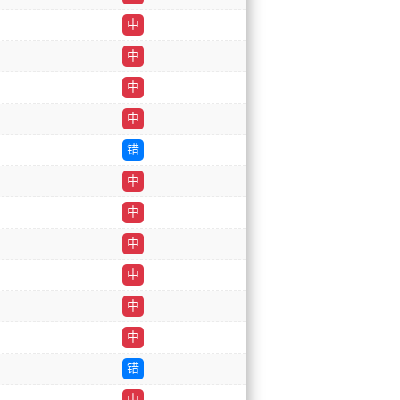
中
中
中
中
错
中
中
中
中
中
中
错
中