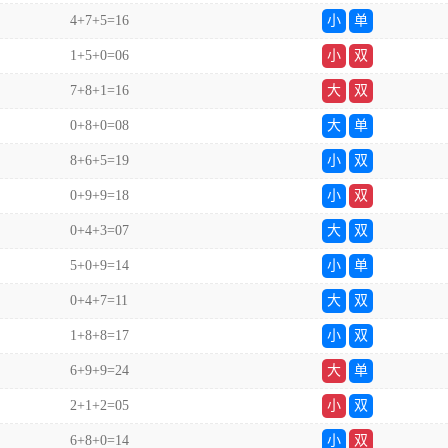
4+7+5=16
小
单
1+5+0=06
小
双
7+8+1=16
大
双
0+8+0=08
大
单
8+6+5=19
小
双
0+9+9=18
小
双
0+4+3=07
大
双
5+0+9=14
小
单
0+4+7=11
大
双
1+8+8=17
小
双
6+9+9=24
大
单
2+1+2=05
小
双
6+8+0=14
小
双