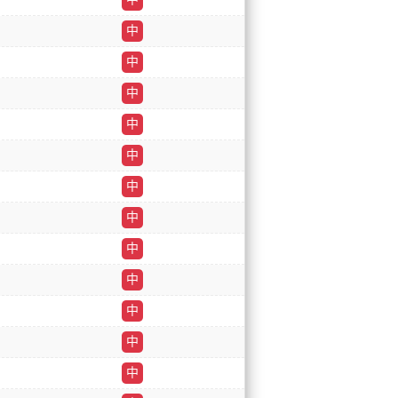
中
中
中
中
中
中
中
中
中
中
中
中