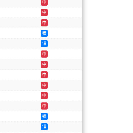
中
中
中
错
错
中
中
中
中
中
中
错
错