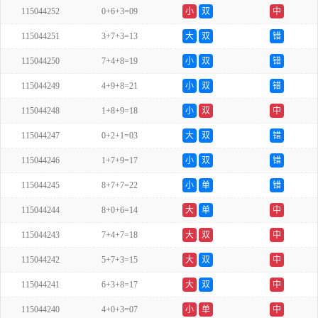
115044252
0+6+3=09
小
双
中
115044251
3+7+3=13
大
双
错
115044250
7+4+8=19
小
双
错
115044249
4+9+8=21
小
双
错
115044248
1+8+9=18
小
双
中
115044247
0+2+1=03
大
双
错
115044246
1+7+9=17
小
双
错
115044245
8+7+7=22
小
单
错
115044244
8+0+6=14
大
单
中
115044243
7+4+7=18
大
双
中
115044242
5+7+3=15
大
双
中
115044241
6+3+8=17
大
双
中
115044240
4+0+3=07
小
单
中