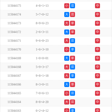
115044175
4+8+1=13
小
双
中
115044174
5+7+0=12
大
双
中
115044173
8+9+6=23
大
单
中
115044172
2+6+3=11
大
单
中
115044171
9+6+8=23
大
双
中
115044170
1+6+3=10
小
单
中
115044169
1+0+0=01
大
单
中
115044168
5+9+3=17
大
双
中
115044167
9+8+1=18
大
单
中
115044166
8+3+0=11
大
单
中
115044165
7+0+6=13
小
双
中
115044164
8+8+4=20
大
双
中
115044163
6+2+4=12
小
单
中