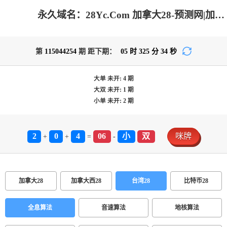
永久域名：28Yc.Com 加拿大28-预测网|加拿大pc在线|PC结果咪牌|加拿大28在线预测网_极致火热优质的免费预测网站！
第
115044254
期 距下期：
05
时
325
分
34
秒
大单
未开:
4
期
大双
未开:
1
期
小单
未开:
2
期
2
0
4
06
小
双
咪牌
+
+
=
-
加拿大28
加拿大西28
台湾28
比特币28
全息算法
音速算法
地核算法