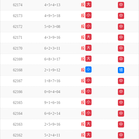
大
62174
4+5+4=13
殺
中
单
小
62173
4+9+5=18
殺
中
单
小
62172
5+0+3=08
殺
中
单
大
62171
4+3+9=16
殺
中
单
大
62170
6+2+3=11
殺
中
单
大
62169
6+8+3=17
殺
中
双
小
62168
2+1+9=12
殺
错
双
小
62167
1+8+7=16
殺
中
单
小
62166
0+0+4=04
殺
中
单
小
62165
9+1+6=16
殺
中
双
小
62164
6+6+2=14
殺
中
双
大
62163
2+5+9=16
殺
中
单
大
62162
5+2+4=11
殺
中