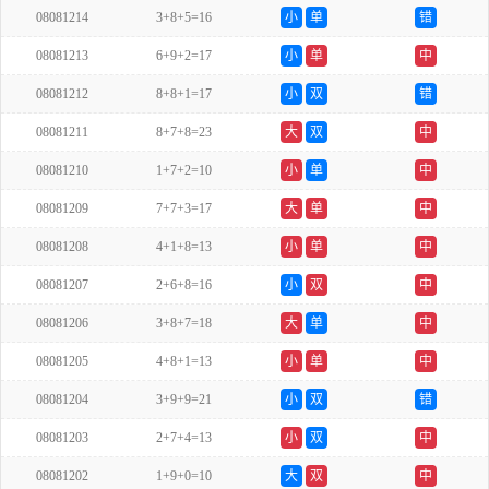
08081214
3+8+5=16
小
单
错
08081213
6+9+2=17
小
单
中
08081212
8+8+1=17
小
双
错
08081211
8+7+8=23
大
双
中
08081210
1+7+2=10
小
单
中
08081209
7+7+3=17
大
单
中
08081208
4+1+8=13
小
单
中
08081207
2+6+8=16
小
双
中
08081206
3+8+7=18
大
单
中
08081205
4+8+1=13
小
单
中
08081204
3+9+9=21
小
双
错
08081203
2+7+4=13
小
双
中
08081202
1+9+0=10
大
双
中