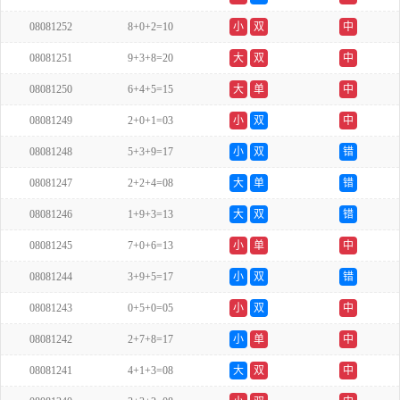
08081252
8+0+2=10
小
双
中
08081251
9+3+8=20
大
双
中
08081250
6+4+5=15
大
单
中
08081249
2+0+1=03
小
双
中
08081248
5+3+9=17
小
双
错
08081247
2+2+4=08
大
单
错
08081246
1+9+3=13
大
双
错
08081245
7+0+6=13
小
单
中
08081244
3+9+5=17
小
双
错
08081243
0+5+0=05
小
双
中
08081242
2+7+8=17
小
单
中
08081241
4+1+3=08
大
双
中