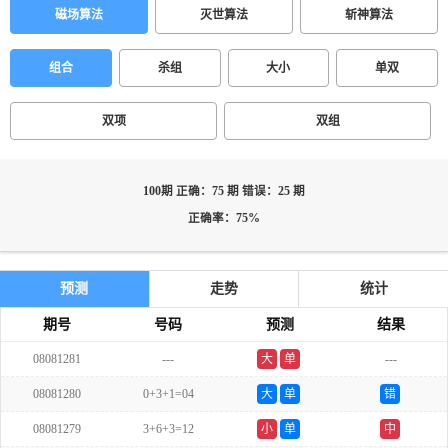
磁场算法
灭世算法
斩神算法
组合
杀组
大小
单双
双项
双组
100期 正确：75 期 错误：25 期
正确率：75%
预测
走势
统计
期号
号码
预测
结果
08081281
---
大
单
---
08081280
0+3+1=04
大
单
错
08081279
3+6+3=12
小
单
中